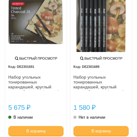
БЫСТРЫЙ ПРОСМОТР
БЫСТРЫЙ ПРОСМОТР
DE2301691
DE2301689
Набор угольных
Набор угольных
тонированных
тонированных
карандашей, круглый
карандашей, круглый
корпус 8 мм, грифель - 4
корпус 8 мм, грифель - 4
мм, водорастворимый, 24
мм, водорастворимый, 6
шт. в металлической
шт. в блистере
5 675
1 580
коробке
₽
₽
В наличии
Нет в наличии
В корзину
В корзину