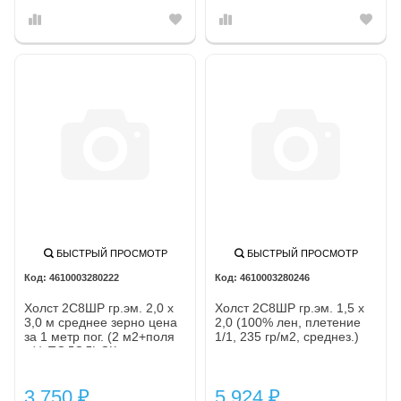
БЫСТРЫЙ ПРОСМОТР
БЫСТРЫЙ ПРОСМОТР
4610003280222
4610003280246
Холст 2С8ШР гр.эм. 2,0 х
Холст 2С8ШР гр.эм. 1,5 х
3,0 м среднее зерно цена
2,0 (100% лен, плетение
за 1 метр пог. (2 м2+поля
1/1, 235 гр/м2, среднез.)
н/г) ПОДОЛЬСК
цена за рулон
3 750
5 924
₽
₽