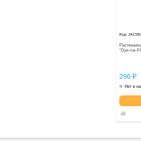
JAC181
Растекающ
"Dye-na-Fl
296
₽
Нет в н