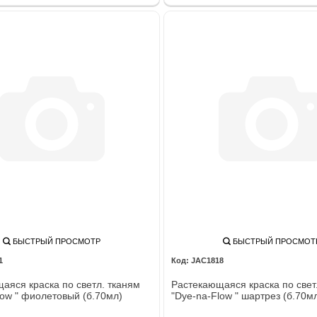
БЫСТРЫЙ ПРОСМОТР
БЫСТРЫЙ ПРОСМОТ
1
JAC1818
аяся краска по светл. тканям
Растекающаяся краска по свет
low " фиолетовый (б.70мл)
"Dye-na-Flow " шартрез (б.70м