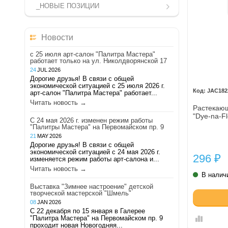
_НОВЫЕ ПОЗИЦИИ
Новости
с 25 июля арт-салон "Палитра Мастера"
работает только на ул. Николдворянской 17
24
JUL
2026
Дорогие друзья! В связи с общей
экономической ситуацией с 25 июля 2026 г.
JAC182
арт-салон "Палитра Мастера" работает...
Читать новость →
Растекающ
"Dye-na-F
С 24 мая 2026 г. изменен режим работы
"Палитры Мастера" на Первомайском пр. 9
21
MAY
2026
Дорогие друзья! В связи с общей
экономической ситуацией с 24 мая 2026 г.
296
₽
изменяется режим работы арт-салона и...
Читать новость →
В налич
Выставка "Зимнее настроение" детской
творческой мастерской "Шмель"
08
JAN
2026
С 22 декабря по 15 января в Галерее
"Палитра Мастера" на Первомайском пр. 9
проходит новая Новогодняя...