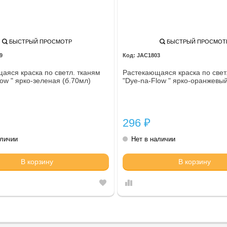
БЫСТРЫЙ ПРОСМОТР
БЫСТРЫЙ ПРОСМОТ
9
JAC1803
аяся краска по светл. тканям
Растекающаяся краска по свет
ow " ярко-зеленая (б.70мл)
"Dye-na-Flow " ярко-оранжевы
296
₽
аличии
Нет в наличии
В корзину
В корзину