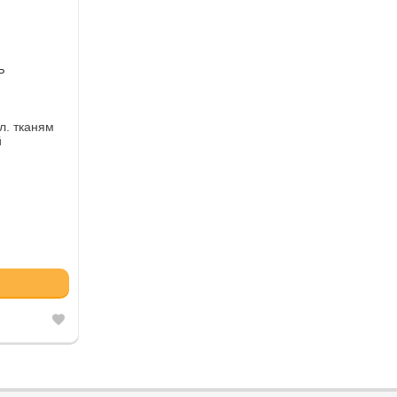
Р
л. тканям
й