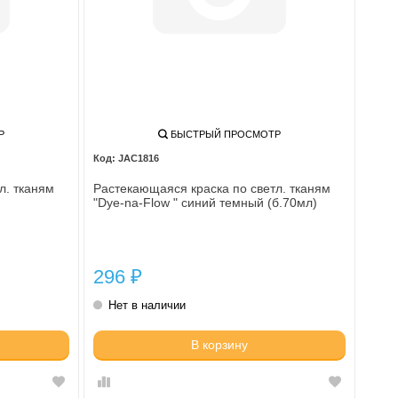
Р
БЫСТРЫЙ ПРОСМОТР
JAC1816
л. тканям
Растекающаяся краска по светл. тканям
"Dye-na-Flow " синий темный (б.70мл)
296
₽
Нет в наличии
В корзину