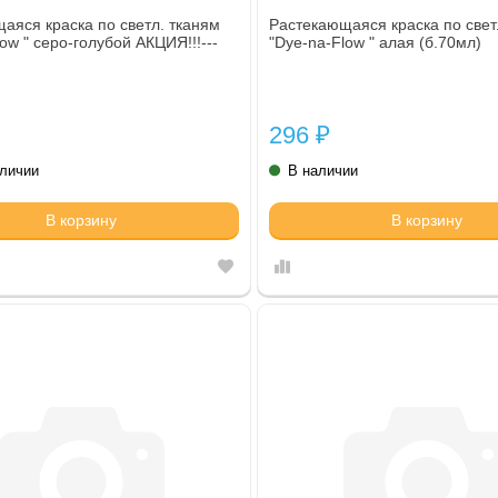
аяся краска по светл. тканям
Растекающаяся краска по свет
ow " серо-голубой АКЦИЯ!!!---
"Dye-na-Flow " алая (б.70мл)
296
₽
аличии
В наличии
В корзину
В корзину