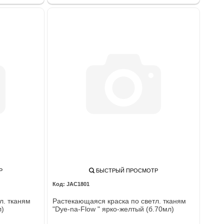
Р
БЫСТРЫЙ ПРОСМОТР
JAC1801
л. тканям
Растекающаяся краска по светл. тканям
л)
"Dye-na-Flow " ярко-желтый (б.70мл)