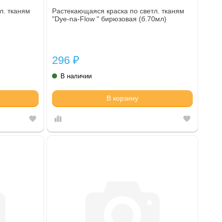
л. тканям
Растекающаяся краска по светл. тканям
"Dye-na-Flow " бирюзовая (б.70мл)
296
₽
В наличии
В корзину