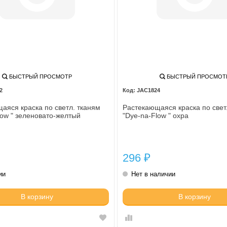
БЫСТРЫЙ ПРОСМОТР
БЫСТРЫЙ ПРОСМОТ
2
JAC1824
аяся краска по светл. тканям
Растекающаяся краска по свет
low " зеленовато-желтый
"Dye-na-Flow " охра
296
₽
ии
Нет в наличии
В корзину
В корзину