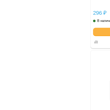
296
₽
В налич