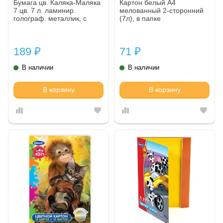
Бумага цв. Каляка-Маляка
Картон белый А4
7 цв. 7 л. ламинир.
мелованный 2-сторонний
голограф. металлик, с
(7л), в папке
золотом и серебром А4-
194х285 мм в папке
189
71
₽
₽
В наличии
В наличии
В корзину
В корзину