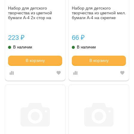
Набор для детского
Набор для детского
творчества из цветной
творчества из цветной мел.
бумаги А-4 2х стор на
бумаги А-4 на скрепке
скрепке "Страна чудес"
"Страна чудес"
(Алиса выросла) 48цв.48л.
(Приключение в саду)
14цв.14л.
223
66
₽
₽
В наличии
В наличии
В корзину
В корзину