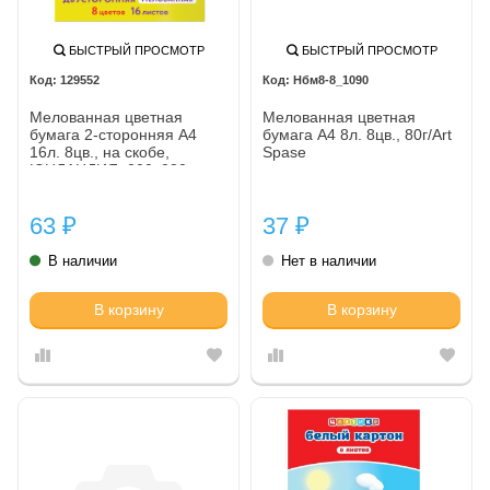
БЫСТРЫЙ ПРОСМОТР
БЫСТРЫЙ ПРОСМОТР
129552
Нбм8-8_1090
Мелованная цветная
Мелованная цветная
бумага 2-сторонняя А4
бумага А4 8л. 8цв., 80г/Art
16л. 8цв., на скобе,
Spase
ЮНЛАНДИЯ, 200х280мм,
"ПЛЯЖ", 129552
63
37
₽
₽
В наличии
Нет в наличии
В корзину
В корзину