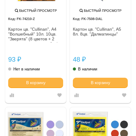
БЫСТРЫЙ ПРОСМОТР
БЫСТРЫЙ ПРОСМОТР
FK-74210-Z
FK-7508-DAL
Картон цв. "Cullinan", А4
Картон цв. "Cullinan", А5
"Волшебный" 10л. 10цв.
8л. 8цв. "Далматинцы"
"Зверята" (8 цветов + 2
цвета: золото и серебро)
93
48
₽
₽
Нет в наличии
В наличии
В корзину
В корзину