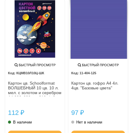
БЫСТРЫЙ ПРОСМОТР
БЫСТРЫЙ ПРОСМОТР
КЦМВ10Л10Ц-ШК
11-404-125
Картон цв. Schoolformat
Картон цв. гофро А4 4л.
ВОЛШЕБНЫЙ 10 цв. 10 л.
4цв. "Базовые цвета"
мел. с золотом и серебром
А4 202х282 мм 210 г/м2 в
папке
112
97
₽
₽
В наличии
Нет в наличии