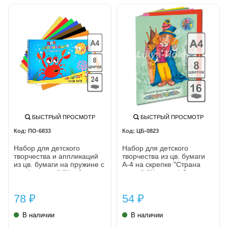
БЫСТРЫЙ ПРОСМОТР
БЫСТРЫЙ ПРОСМОТР
ПО-6833
ЦБ-0823
Набор для детского
Набор для детского
творчества и аппликаций
творчества из цв. бумаги
из цв. бумаги на пружине с
А-4 на скрепке "Страна
перфорацией "Крабик
чудес" (Шляпник) 2-х стор.
195х295" 8цв.24л.
8цв.16л./50/
78
54
₽
₽
В наличии
В наличии