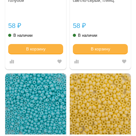
голубой
светло-серый, глянц.
58
58
₽
₽
В наличии
В наличии
В корзину
В корзину