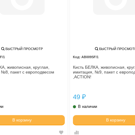
БЫСТРЫЙ ПРОСМОТР
БЫСТРЫЙ ПРОСМОТ
F/1
AB009SF/1
КА, живописная, круглая,
Кисть БЕЛКА, живописная, круг
 №8, пакет с европодвесом
имитация, №9, пакет с европо
,ACTION!
49
₽
ии
В наличии
В корзину
В корзину