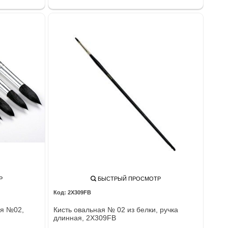
Р
БЫСТРЫЙ ПРОСМОТР
2Х309FВ
ая №02,
Кисть овальная № 02 из белки, ручка
длинная, 2Х309FВ