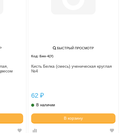
Р
БЫСТРЫЙ ПРОСМОТР
Бжк-4(У)
лая,
Кисть Белка (смесь) ученическая круглая
двесом
№4
62
₽
В наличии
В корзину