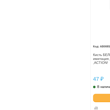
AB008S
Кисть БЕЛ
имитация,
,ACTION!
47
₽
В налич