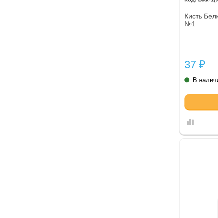
Кисть Бел
№1
37
₽
В налич