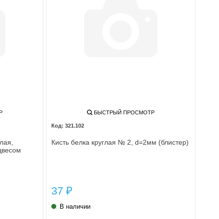
Р
БЫСТРЫЙ ПРОСМОТР
321.102
лая,
Кисть белка круглая № 2, d=2мм (блистер)
двесом
37
₽
В наличии