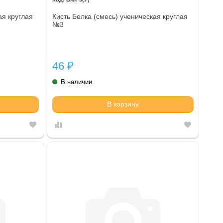
ая круглая
Кисть Белка (смесь) ученическая круглая
№3
46
₽
В наличии
В корзину