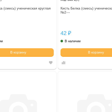
ка (смесь) ученическая круглая
Кисть Белка (смесь) ученическ
№2---
42
₽
ии
В наличии
В корзину
В корзину