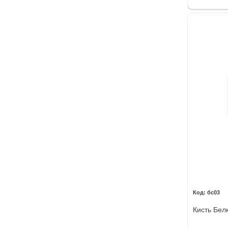
бс03
Кисть Белк