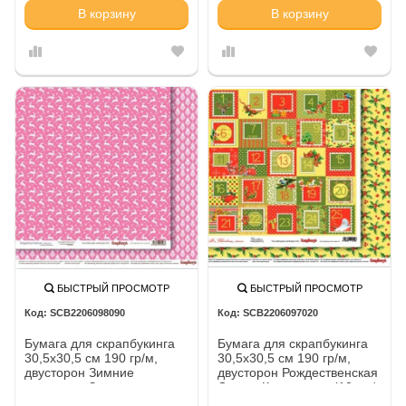
В корзину
В корзину
БЫСТРЫЙ ПРОСМОТР
БЫСТРЫЙ ПРОСМОТР
SCB2206098090
SCB2206097020
Бумага для скрапбукинга
Бумага для скрапбукинга
30,5х30,5 см 190 гр/м,
30,5х30,5 см 190 гр/м,
двусторон Зимние
двусторон Рождественская
контрасты Звездная ночь.
Омела Календарь, (10 шт/
Розовое наваждение, (10
уп)