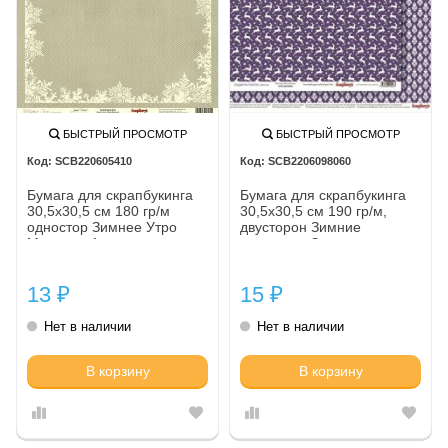
БЫСТРЫЙ ПРОСМОТР
БЫСТРЫЙ ПРОСМОТР
SCB220605410
SCB2206098060
Бумага для скрапбукинга
Бумага для скрапбукинга
30,5х30,5 см 180 гр/м
30,5х30,5 см 190 гр/м,
одностор Зимнее Утро
двусторон Зимние
Морозко, 1 лист
контрасты Звездная ночь.
Ежевичный вкус, (10 шт/уп)
13
15
₽
₽
Нет в наличии
Нет в наличии
В корзину
В корзину