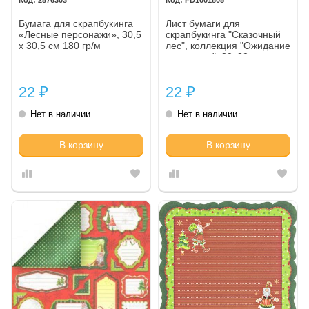
Бумага для скрапбукинга
Лист бумаги для
«Лесные персонажи», 30,5
скрапбукинга "Сказочный
х 30,5 см 180 гр/м
лес", коллекция "Ожидание
праздника", 30х30,
плотность 190 гр, 10
листов в упаковке
22
22
₽
₽
Нет в наличии
Нет в наличии
В корзину
В корзину