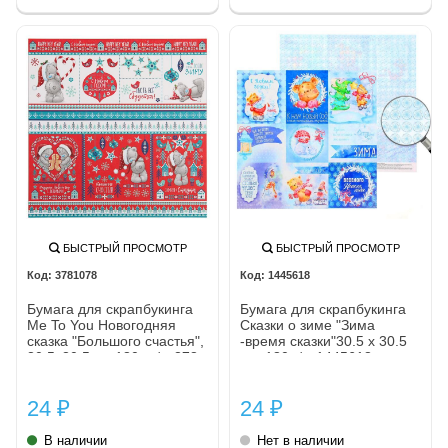
БЫСТРЫЙ ПРОСМОТР
БЫСТРЫЙ ПРОСМОТР
3781078
1445618
Бумага для скрапбукинга
Бумага для скрапбукинга
Me To You Новогодняя
Сказки о зиме "Зима
сказка "Большого счастья",
-время сказки"30.5 x 30.5
30,5х30,5 см 180 гр/м 378
см, 180 г/м 1445618
24
24
₽
₽
В наличии
Нет в наличии