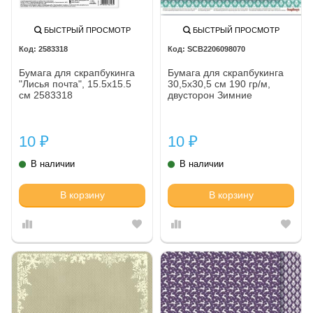
БЫСТРЫЙ ПРОСМОТР
БЫСТРЫЙ ПРОСМОТР
2583318
SCB2206098070
Бумага для скрапбукинга
Бумага для скрапбукинга
"Лисья почта", 15.5х15.5
30,5х30,5 см 190 гр/м,
см 2583318
двусторон Зимние
контрасты Звездная ночь.
Морозная мята, (10 шт/уп)
10
10
₽
₽
В наличии
В наличии
В корзину
В корзину