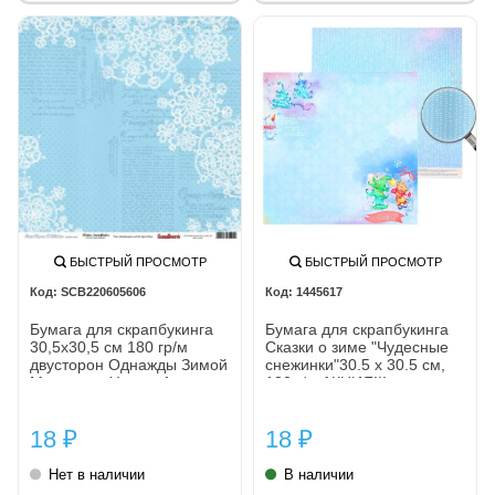
БЫСТРЫЙ ПРОСМОТР
БЫСТРЫЙ ПРОСМОТР
SCB220605606
1445617
Бумага для скрапбукинга
Бумага для скрапбукинга
30,5х30,5 см 180 гр/м
Сказки о зиме "Чудесные
двусторон Однажды Зимой
снежинки"30.5 x 30.5 см,
Морозные Узоры, 1 лист
180 г/м АКЦИЯ!!!---
18
18
₽
₽
Нет в наличии
В наличии