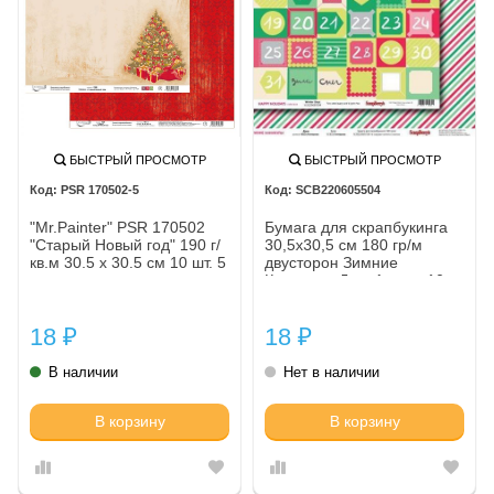
БЫСТРЫЙ ПРОСМОТР
БЫСТРЫЙ ПРОСМОТР
PSR 170502-5
SCB220605504
"Mr.Painter" PSR 170502
Бумага для скрапбукинга
"Старый Новый год" 190 г/
30,5х30,5 см 180 гр/м
кв.м 30.5 x 30.5 см 10 шт. 5
двусторон Зимние
Каникулы Дни, 1 лист, 10
шт*уп
18
18
₽
₽
В наличии
Нет в наличии
В корзину
В корзину