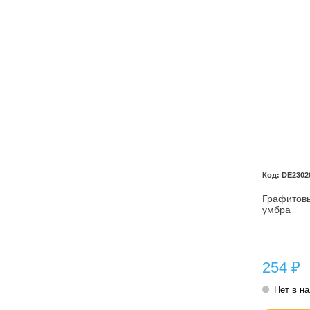
DE2302
Графитовы
умбра
254
₽
Нет в н