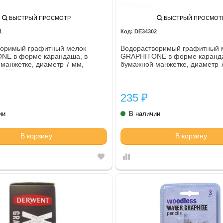
БЫСТРЫЙ ПРОСМОТР
БЫСТРЫЙ ПРОСМОТ
1
DE34302
воримый графитный мелок
Водорастворимый графитный 
NE в форме карандаша, в
GRAPHITONE в форме каранда
манжетке, диаметр 7 мм,
бумажной манжетке, диаметр 
- 2B
твердость - 4B
235
₽
ии
В наличии
В корзину
В корзину