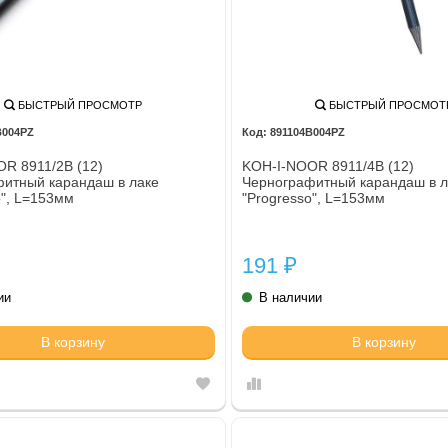
БЫСТРЫЙ ПРОСМОТР
БЫСТРЫЙ ПРОСМОТ
B004PZ
891104B004PZ
R 8911/2B (12)
KOH-I-NOOR 8911/4B (12)
итный карандаш в лаке
Чернографитный карандаш в л
o", L=153мм
"Progresso", L=153мм
191
₽
ии
В наличии
В корзину
В корзину