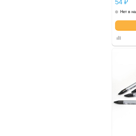
54
₽
Нет в н