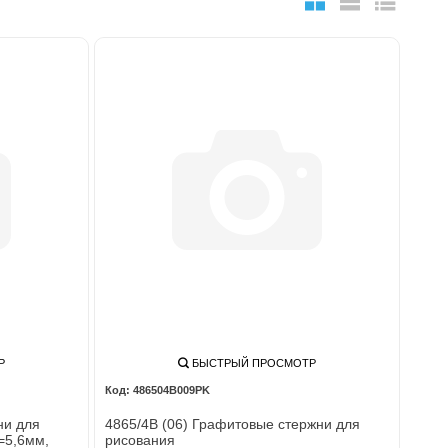
Р
БЫСТРЫЙ ПРОСМОТР
486504В009PK
ни для
4865/4В (06) Графитовые стержни для
=5,6мм,
рисования