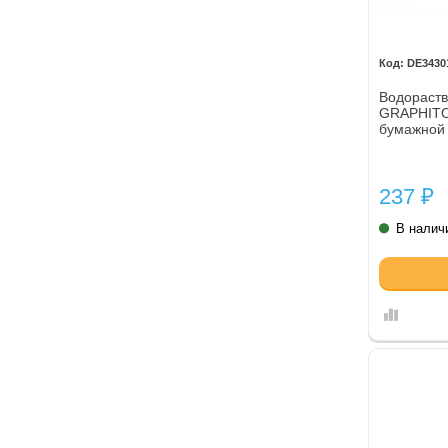
DE3430
Водораст
GRAPHITO
бумажной 
твердость 
237
₽
В налич