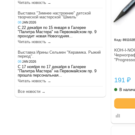
Читать новость →
Выставка "Зимнее настроение" детской
творческой мастерской "Шмель"
08
JAN
2026
С 22 декабря по 15 января в Галерее
"Палитра Мастера" на Первомайском пр. 9
проходит новая Новогодняя...
891102
Читать новость →
KOH-I-NOO
Выставка Ирины Сельмен "Керамика. Рыжий
Чернограф
период".
"Progress
08
JAN
2026
С 17 ноября по 17 декабря в Галерее
"Палитра Мастера" на Первомайском пр. 9
прошла персональная...
191
₽
Читать новость →
В налич
Все новости →