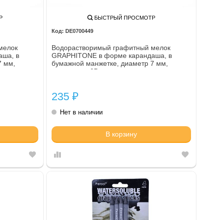
Р
БЫСТРЫЙ ПРОСМОТР
DE0700449
мелок
Водорастворимый графитный мелок
ша, в
GRAPHITONE в форме карандаша, в
7 мм,
бумажной манжетке, диаметр 7 мм,
твердость - 6B
235
₽
Нет в наличии
В корзину