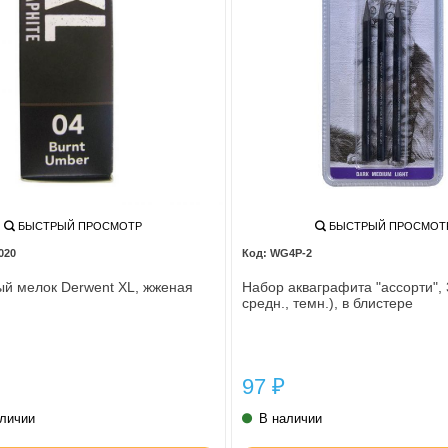
БЫСТРЫЙ ПРОСМОТР
БЫСТРЫЙ ПРОСМОТ
020
WG4P-2
й мелок Derwent XL, жженая
Набор акваграфита "ассорти", 3
средн., темн.), в блистере
97
₽
аличии
В наличии