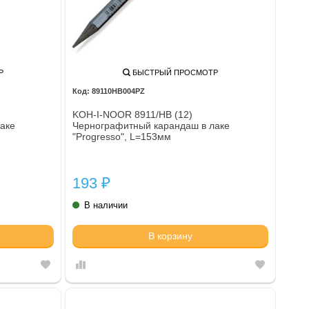
Р
БЫСТРЫЙ ПРОСМОТР
89110HB004PZ
KOH-I-NOOR 8911/HB (12)
аке
Чернографитный карандаш в лаке
"Progresso", L=153мм
193
₽
В наличии
В корзину