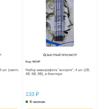
Р
БЫСТРЫЙ ПРОСМОТР
WG4P
 шт. (светл,
Набор акваграфита "ассорти", 4 шт. (2В,
4В, 6В, 8В), в блистере
133
₽
В наличии