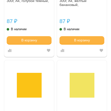
300г, A4, голубой темный,
300г, A4, желтый
банановый,
87
87
₽
₽
В наличии
В наличии
В корзину
В корзину